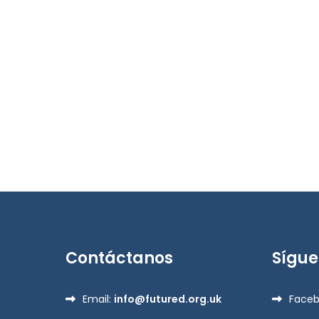
Contáctanos
Sígu
Email:
info@futured.org.uk
Face