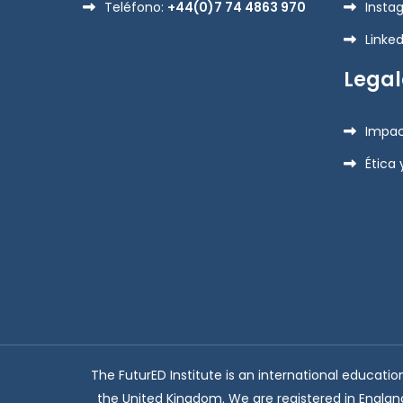
Teléfono:
+44(0)7 74 4863 970
Insta
Linked
Legal
Impac
Ética
The FuturED Institute is an international educat
the United Kingdom. We are registered in Engla