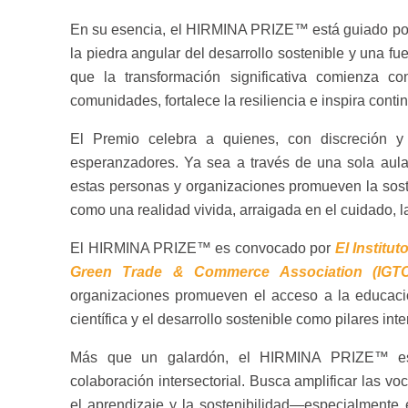
En su esencia, el HIRMINA PRIZE™ está guiado por
la piedra angular del desarrollo sostenible y una fu
que la transformación significativa comienza c
comunidades, fortalece la resiliencia e inspira cont
El Premio celebra a quienes, con discreción y
esperanzadores. Ya sea a través de una sola aula,
estas personas y organizaciones promueven la sost
como una realidad vivida, arraigada en el cuidado, l
El HIRMINA PRIZE™ es convocado por
El Institu
Green Trade & Commerce Association (IG
organizaciones promueven el acceso a la educación
científica y el desarrollo sostenible como pilares in
Más que un galardón, el HIRMINA PRIZE™ es u
colaboración intersectorial. Busca amplificar las vo
el aprendizaje y la sostenibilidad—especialmente 