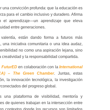
 una convicción profunda: que la educación es
erza para el cambio inclusivo y duradero. Afirma
on el aprendizaje—un aprendizaje que eleva
inuidad entre generaciones.
 valentía, están dando forma a futuros más
 una iniciativa comunitaria o una idea audaz,
enibilidad no como una aspiración lejana, sino
a creatividad y la responsabilidad compartida.
to FuturED
en colaboración con la
International
TCA) – The Green Chamber
. Juntas, estas
, la innovación tecnológica, la investigación
terconectados del progreso global.
na plataforma de visibilidad, mentoría y
ces de quienes trabajan en la intersección entre
en contextos donde los recursos son limitados