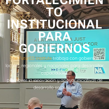
FORTALECIMIEN
TO
INSTITUCIONAL
PARA
GOBIERNOS
The FuturED Institute
trabaja con gobiernos
locales, regionales y nacionales para desarrollar
capacidades,
promover la innovación y apoyar iniciativas de
desarrollo sostenible.