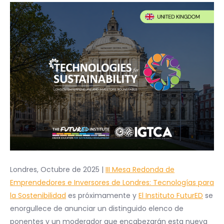
Londres, Octubre de 2025 |
III Mesa Redonda de
Emprendedores e Inversores de Londres: Tecnologías para
la Sostenibilidad
es próximamente y
El Instituto FuturED
se
enorgullece de anunciar un distinguido elenco de
ponentes y un moderador que encabezarán esta nueva